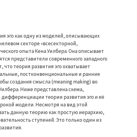
ия эго как одну из моделей, описывающих
нелевом секторе «всесекторной,
ческого опыта Кена Уилбера. Она описывает
дятся представители современного западного
, что теория развития эго охватывает
альные, постконвенциональные и ранние
бы создания смысла (meaning making) во
илбера. Ниже представлена схема,
 дифференциации теории развития эго и её
рокой модели. Несмотря на вид этой
вать данную теорию как простую иерархию,
ательность ступеней. Это только один из
развития.