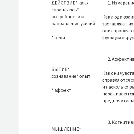
ДЕЙСТВИЕ* как я
Измерение
справляюсь*
потребности и
Как люди взаи
направление усилий
заставляют их
они справляют
* цели
функция окру
Аффектив
БЫТИЕ*
Как они чувст
сознавание* опыт
справляются с
и насколько в
* аффект
переживаются
предпочитаем
Когнитивн
МЫШЛЕНИЕ*