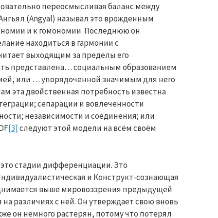
овательно переосмысливая баланс между
нгьял (Angyal) называл это врожденным
номии и к гомономии. Последнюю он
елание находиться в гармонии с
читает выходящим за пределы его
быть представлена… социальным образованием
гией, или … упорядоченной значимым для него
. Нам эта двойственная потребность известна
еграции; сепарации и вовлеченности
анности; независимости и соединения; или
LDF
[3]
следуют этой модели на всём своём
 это стадии дифференциации. Это
ндивидуалистическая и Конструкт-сознающая
однимается выше мировоззрения предыдущей
 на различиях с ней. Он утверждает свою вновь
кже он немного растерян, потому что потерял