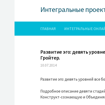
S
Интегральные проек
k
i
p
t
ГЛАВНАЯ
ИНТЕГРАЛЬНЫЕ ОНЛАЙ
o
c
o
n
Развитие эго: девять уровне
t
Гройтер.
e
10.07.2014
n
t
Развитие эго: девять уровней все б
Подробное описание девяти стадий
Конструкт-сознающую и Объедин