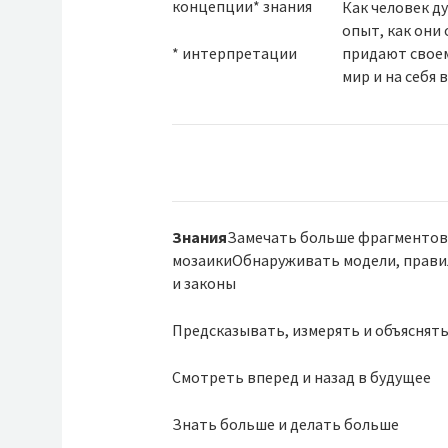
концепции* знания
Как человек д
опыт, как они
* интерпретации
придают своем
мир и на себя 
Знания
Замечать больше фрагментов
мозаикиОбнаруживать модели, прави
и законы
Предсказывать, измерять и объяснят
Смотреть вперед и назад в будущее
Знать больше и делать больше