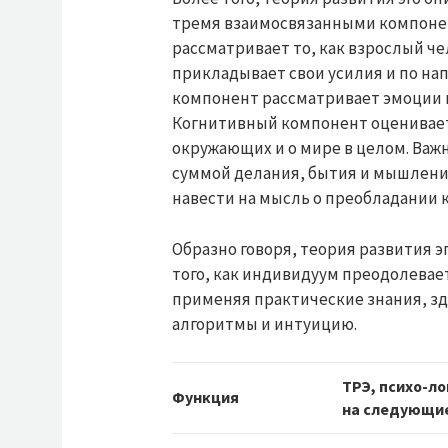
тремя взаимосвязанными компоне
рассматривает то, как взрослый че
прикладывает свои усилия и по на
компонент рассматривает эмоции и
Когнитивный компонент оценивает т
окружающих и о мире в целом. Важн
суммой делания, бытия и мышления
навести на мысль о преобладании 
Образно говоря, теория развития э
того, как индивидуум преодолевае
применяя практические знания, зд
алгоритмы и интуицию.
ТРЭ, психо-л
Функция
на следующи