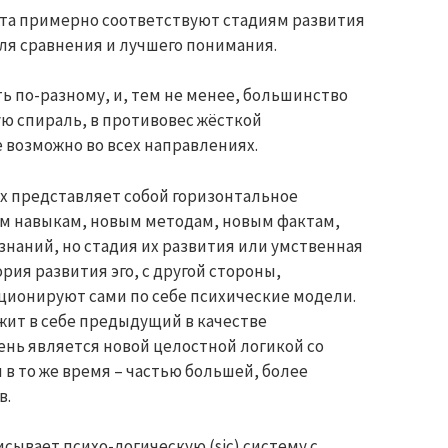
рта примерно соответствуют стадиям развития
для сравнения и лучшего понимания.
ь по-разному, и, тем не менее, большинство
ую спираль, в противовес жёсткой
 возможно во всех направлениях.
х представляет собой горизонтальное
м навыкам, новым методам, новым фактам,
знаний, но стадия их развития или умственная
рия развития эго, с другой стороны,
ционируют сами по себе психические модели.
ит в себе предыдущий в качестве
нь является новой целостной логикой со
 в то же время – частью большей, более
в.
исывает психо-логическую (sic) систему с