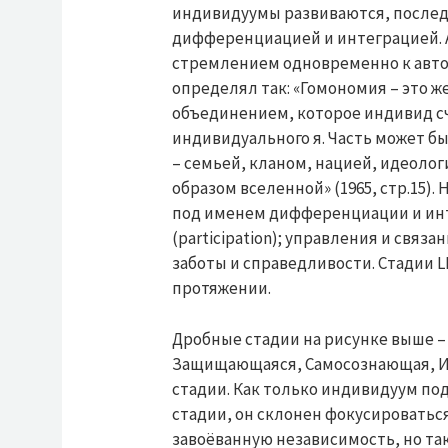
индивидуумы развиваются, послед
дифференциацией и интеграцией. А
стремлением одновременно к авто
определял так: «Гомономия – это ж
объединением, которое индивид с
индивидуального я. Часть может 
– семьей, кланом, нацией, идеоло
образом вселенной» (1965, стр.15)
под именем дифференциации и инт
(participation); управления и связ
заботы и справедливости. Стадии 
протяжении.
Дробные стадии на рисунке выше –
Защищающаяся, Самосознающая, И
стадии. Как только индивидуум п
стадии, он склонен фокусироваться
завоёванную независимость, но та