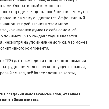
нтами. Оперативный компонент
ловек определяет цель своей жизни, к чему он
правлению к чему он движется. Аффективный
 наш опыт пребывания в этом мире.
о, как человек думает о себе самом, об
о понимать, что каждая стадия является
, несмотря на упоминание логики, что может
когнитивного компонента.
го (ТРЭ) даёт нам один из способов понимания
т затруднения человеческого существования,
равый смысл, всё более сложные карты,
огия создания человеком смыслов, отвечает
е важнейшие вопросы