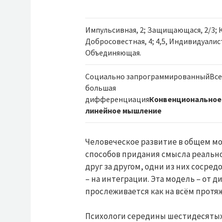
Импульсивная, 2; Защищающася, 2/3; 
Добросовестная, 4; 4,5, Индивидуалист
Объединяющая.
Социально запрограммированныйВсе
большая
дифференциация
Конвенциональное
линейное мышление
Человеческое развитие в общем мо
способов придания смысла реально
друг за другом, одни из них сосре
– на интеграции. Эта модель – от 
прослеживается как на всём протяж
Психологи середины шестидесятых